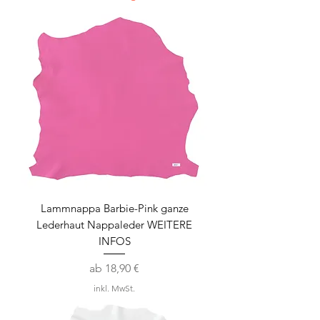
Lammnappa Barbie-Pink ganze
Lederhaut Nappaleder WEITERE
INFOS
Sale-Preis
ab
18,90 €
inkl. MwSt.