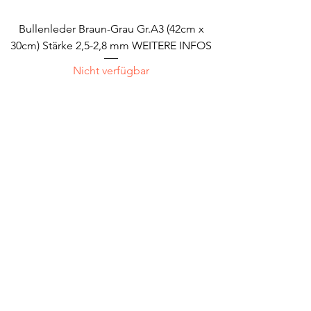
Bullenleder Braun-Grau Gr.A3 (42cm x
30cm) Stärke 2,5-2,8 mm WEITERE INFOS
Nicht verfügbar
zurück zur Startseite
Kontakt
*
Impressum
*
AGB
Datenschutz
*
Kundeninfo
©2023 by TipTopLeder.de.
Proudly created with
Wix.com