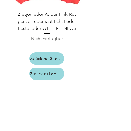
Ziegenleder Velour Pink-Rot
ganze Lederhaut Echt Leder
Bastelleder WEITERE INFOS
Nicht verfügbar
zurück zur Startseite
Zurück zu Lammleder
Kontakt
*
Impressum
*
AGB
Datenschutz
*
Kundeninfo
©2023 by TipTopLeder.de.
Proudly created with
Wix.com