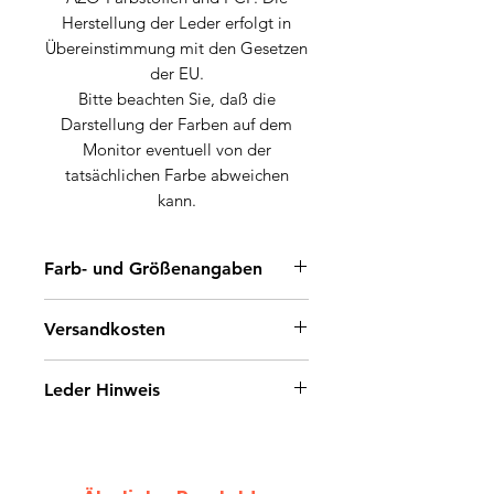
Herstellung der Leder erfolgt in
Übereinstimmung mit den Gesetzen
der EU.
Bitte beachten Sie, daß die
Darstellung der Farben auf dem
Monitor eventuell von der
tatsächlichen Farbe abweichen
kann.
Farb- und Größenangaben
Farbe: Rotbraun
Versandkosten
Größe: DIN A3 (42 cm x 30 cm)
Paket- und Versandkosten 1,90 €.
Leder Hinweis
Jedes weitere Stück/Bestellung ist
Versandkostenfrei !
Leder ist ein Naturprodukt.
Bitte beachten Sie, daß
Unregelmäßigkeiten in Struktur und