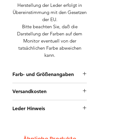
Herstellung der Leder erfolgt in
Übereinstimmung mit den Gesetzen
der EU.
Bitte beachten Sie, daß die
Darstellung der Farben auf dem
Monitor eventuell von der
tatsächlichen Farbe abweichen
kann.
Farb- und Größenangaben
Farbe: Erdbraun
Versandkosten
Größe: DIN A3 (42 cm x 30 cm)
Paket- und Versandkosten 1,90 €.
Leder Hinweis
Jedes weitere Stück/Bestellung ist
Versandkostenfrei !
Leder ist ein Naturprodukt.
Bitte beachten Sie, daß
Unregelmäßigkeiten in Struktur und
Ähnliche Produkte