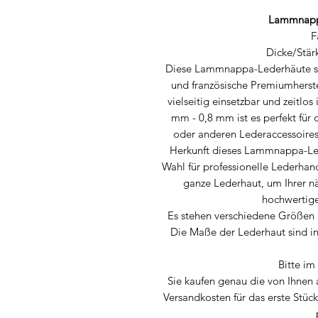
Lammnapp
F
Dicke/Stär
Diese Lammnappa-Lederhäute st
und französische Premiumherste
vielseitig einsetzbar und zeitlo
mm - 0,8 mm ist es perfekt für
oder anderen Lederaccessoires 
Herkunft dieses Lammnappa-Le
Wahl für professionelle Lederhan
ganze Lederhaut, um Ihrer nä
hochwertiges
Es stehen verschiedene Größen 
Die Maße der Lederhaut sind i
Bitte i
Sie kaufen genau die von Ihnen
Versandkosten für das erste Stück