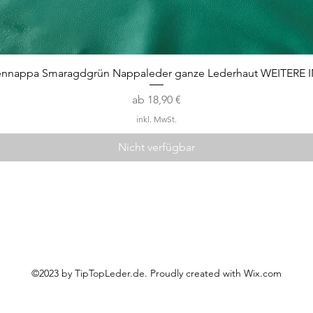
Schnellansicht
ennappa Smaragdgrün Nappaleder ganze Lederhaut WEITERE 
Sale-Preis
ab
18,90 €
inkl. MwSt.
Nicht verfügbar
Kontakt
Impressum
AGB
Datenschutz
Kundeninfo
©2023 by TipTopLeder.de. Proudly created with
Wix.com