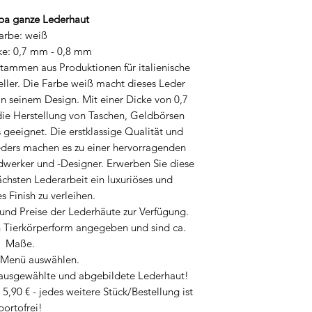
Materials.
a ganze Lederhaut
arbe: weiß
ke: 0,7 mm - 0,8 mm
ammen aus Produktionen für italienische
ller. Die Farbe weiß macht dieses Leder
s in seinem Design. Mit einer Dicke von 0,7
 die Herstellung von Taschen, Geldbörsen
geeignet. Die erstklassige Qualität und
ders machen es zu einer hervorragenden
dwerker und -Designer. Erwerben Sie diese
chsten Lederarbeit ein luxuriöses und
 Finish zu verleihen.
und Preise der Lederhäute zur Verfügung.
n Tierkörperform angegeben und sind ca.
Maße.
m Menü auswählen.
 ausgewählte und abgebildete Lederhaut!
 5,90 € - jedes weitere Stück/Bestellung ist
portofrei!