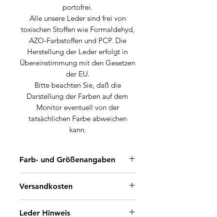
portofrei.
Alle unsere Leder sind frei von
toxischen Stoffen wie Formaldehyd,
AZO-Farbstoffen und PCP. Die
Herstellung der Leder erfolgt in
Übereinstimmung mit den Gesetzen
der EU.
Bitte beachten Sie, daß die
Darstellung der Farben auf dem
Monitor eventuell von der
tatsächlichen Farbe abweichen
kann.
Farb- und Größenangaben
Farbe: Mahagonibraun
Versandkosten
Größe: DIN A3 (42 cm x 30 cm)
Paket- und Versandkosten 1,90 €.
Leder Hinweis
Jedes weitere Stück/Bestellung ist