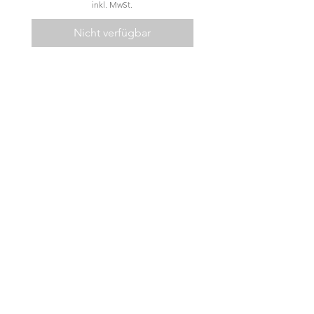
inkl. MwSt.
Nicht verfügbar
Kontakt
*
Impressum
*
AGB
Datenschutz
*
Kundeninfo
©2023 by TipTopLeder.de.
Proudly created with
Wix.com