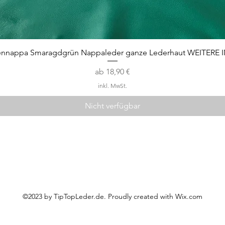
Schnellansicht
ennappa Smaragdgrün Nappaleder ganze Lederhaut WEITERE 
Sale-Preis
ab
18,90 €
inkl. MwSt.
Nicht verfügbar
Kontakt
Impressum
AGB
Datenschutz
Kundeninfo
©2023 by TipTopLeder.de. Proudly created with
Wix.com