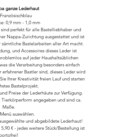
Materials.
a ganze Lederhaut
 Französischblau
ke: 0,9 mm - 1,0 mm
nd perfekt für alle Bastelliebhaber und
ner Nappa-Zurichtung ausgestattet und ist
ür sämtliche Bastelarbeiten aller Art macht.
dung, und Accessoires dieses Leder ist
 problemlos auf jeder Haushaltsüblichen
as die Verarbeitung besonders einfach
erfahrener Bastler sind, dieses Leder wird
Sie Ihrer Kreativität freien Lauf und starten
chstes Bastelprojekt.
und Preise der Lederhäute zur Verfügung.
n Tierkörperform angegeben und sind ca.
Maße.
m Menü auswählen.
 ausgewählte und abgebildete Lederhaut!
 5,90 € - jedes weitere Stück/Bestellung ist
portofrei!