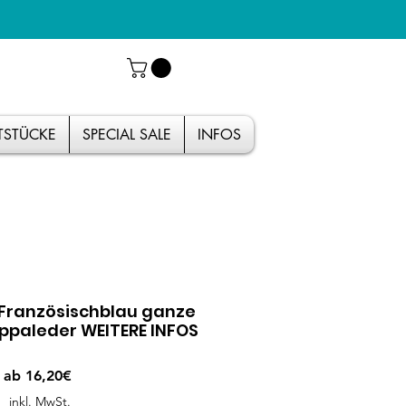
TSTÜCKE
SPECIAL SALE
INFOS
ranzösischblau ganze
ppaleder WEITERE INFOS
Sale-
ab
16,20€
Preis
inkl. MwSt.