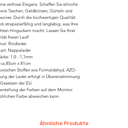
Ausdruck von Natürl
e zeitlose Eleganz. Schaffen Sie stilvolle
Materials.
 wie Taschen, Geldbörsen, Gürteln und
soires. Durch die hochwertigen Qualität
ck strapazierfähig und langlebig, was Ihre
hten Hinguckern macht. Lassen Sie Ihrer
ität freien Lauf!
ial: Rindleder
tart: Nappaleder
ärke: 1,0 - 1,1mm
 ca.85cm x 81cm
 toxischen Stoffen wie Formaldehyd, AZO-
lung der Leder erfolgt in Übereinstimmung
 Gesetzen der EU.
Darstellung der Farben auf dem Monitor
ächlichen Farbe abweichen kann.
Ähnliche Produkte