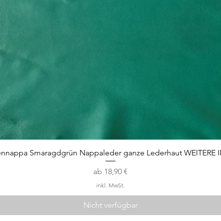
Schnellansicht
ennappa Smaragdgrün Nappaleder ganze Lederhaut WEITERE 
Sale-Preis
ab
18,90 €
inkl. MwSt.
Nicht verfügbar