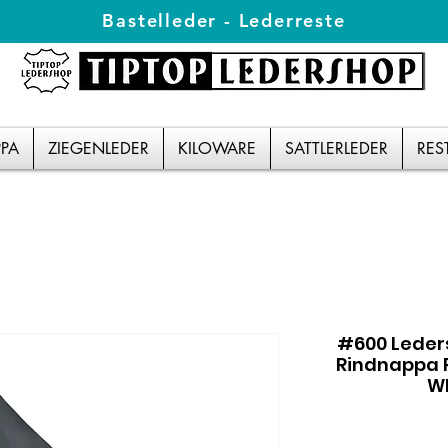
Bastelleder - Lederreste
PA
ZIEGENLEDER
KILOWARE
SATTLERLEDER
RES
#600 Leder
Rindnappa R
WE